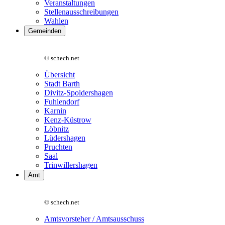
Veranstaltungen
Stellenausschreibungen
Wahlen
Gemeinden
© schech.net
Übersicht
Stadt Barth
Divitz-Spoldershagen
Fuhlendorf
Karnin
Kenz-Küstrow
Löbnitz
Lüdershagen
Pruchten
Saal
Trinwillershagen
Amt
© schech.net
Amtsvorsteher / Amtsausschuss