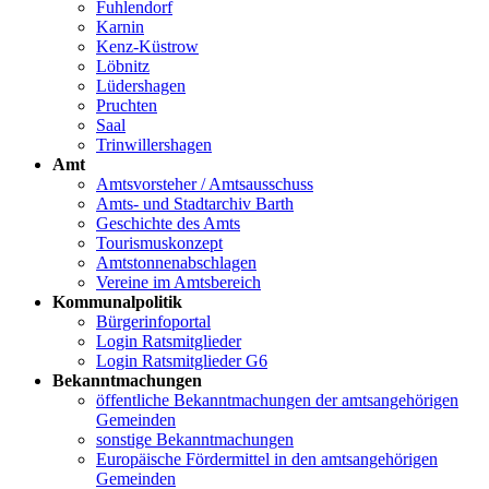
Fuhlendorf
Karnin
Kenz-Küstrow
Löbnitz
Lüdershagen
Pruchten
Saal
Trinwillershagen
Amt
Amtsvorsteher / Amtsausschuss
Amts- und Stadtarchiv Barth
Geschichte des Amts
Tourismuskonzept
Amtstonnenabschlagen
Vereine im Amtsbereich
Kommunalpolitik
Bürgerinfoportal
Login Ratsmitglieder
Login Ratsmitglieder G6
Bekanntmachungen
öffentliche Bekanntmachungen der amtsangehörigen
Gemeinden
sonstige Bekanntmachungen
Europäische Fördermittel in den amtsangehörigen
Gemeinden