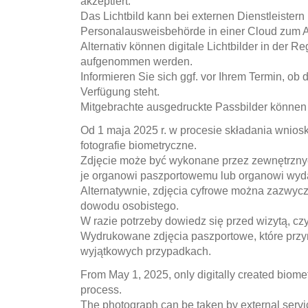
akzeptiert.
Das Lichtbild kann bei externen Dienstleistern 
Personalausweisbehörde in einer Cloud zum Ab
Alternativ können digitale Lichtbilder in der
aufgenommen werden.
Informieren Sie sich ggf. vor Ihrem Termin, ob
Verfügung steht.
Mitgebrachte ausgedruckte Passbilder können 
Od 1 maja 2025 r. w procesie składania wnio
fotografie biometryczne.
Zdjęcie może być wykonane przez zewnętrznyc
je organowi paszportowemu lub organowi wyd
Alternatywnie, zdjęcia cyfrowe można zazwyc
dowodu osobistego.
W razie potrzeby dowiedz się przed wizytą, c
Wydrukowane zdjęcia paszportowe, które przy
wyjątkowych przypadkach.
From May 1, 2025, only digitally created biomet
process.
The photograph can be taken by external servi