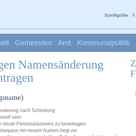
A
Schriftgröße
ell
Gemeinden
Amt
Kommunalpolitik
egen Namensänderung
Z
F
ntragen
ngsname)
nderung nach Scheidung
uell sein
n neuer Personalausweis zu beantragen
Reisepass mit neuem Namen liegt vor