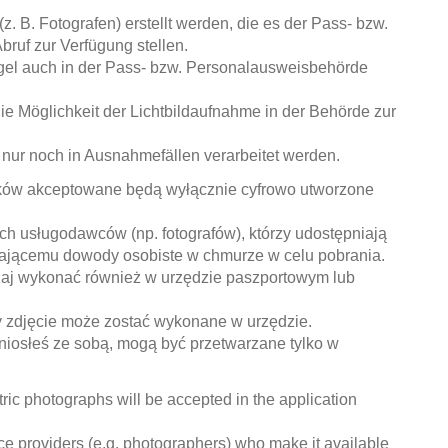
(z. B. Fotografen) erstellt werden, die es der Pass- bzw.
ruf zur Verfügung stellen.
 Regel auch in der Pass- bzw. Personalausweisbehörde
 die Möglichkeit der Lichtbildaufnahme in der Behörde zur
nur noch in Ausnahmefällen verarbeitet werden.
sków akceptowane będą wyłącznie cyfrowo utworzone
h usługodawców (np. fotografów), którzy udostępniają
ającemu dowody osobiste w chmurze w celu pobrania.
zaj wykonać również w urzędzie paszportowym lub
zy zdjęcie może zostać wykonane w urzędzie.
niosłeś ze sobą, mogą być przetwarzane tylko w
ric photographs will be accepted in the application
ce providers (e.g. photographers) who make it available