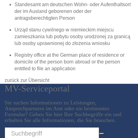
Standesamt am deutschen Wohn- oder Aufenthaltsort
der im Ausland geborenen oder der
antragsberechtigten Person
Urząd stanu cywilnego w niemieckim miejscu
zamieszkania lub pobytu osoby urodzonej za granicą
lub osoby uprawnionej do złożenia wniosku
Registry office at the German place of residence or
domicile of the person born abroad or the person
entitled to file an application
zurück zur Übersicht
MV-Serviceportal
Sie suchen Informationen zu Leistungen,
Ansprechpartnern im Amt oder ein bestimmtes
Formular? Geben Sie hier Ihre Suchbegriffe ein und
erhalten Sie alle Informationen, die Sie brauchen.
Sword