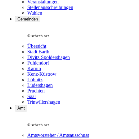
Veranstaltungen
Stellenausschreibungen
Wahlen
Gemeinden
© schech.net
Übersicht
Stadt Barth
Divitz-Spoldershagen
Fuhlendorf
Karnin
Kenz-Küstrow
Löbnitz
Lüdershagen
Pruchten
Saal
Trinwillershagen
Amt
© schech.net
Amtsvorsteher / Amtsausschuss