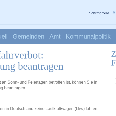
A
Schriftgröße
ell
Gemeinden
Amt
Kommunalpolitik
fahrverbot:
Z
F
ng beantragen
an Sonn- und Feiertagen betroffen ist, können Sie in
g beantragen.
n in Deutschland keine Lastkraftwagen (Lkw) fahren.