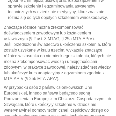
zgodnie z niniejszą ustawą oraz rozporządzeniem w
sprawie szkolenia i egzaminowania asystentów
technicznych w dziedzinie medycyny, które znacznie
różnią się od tych objętych szkoleniem wnioskodawcy.
Znaczące różnice można zrekompensować
doświadczeniem zawodowym lub kształceniem
ustawicznym (§ 2 ust. 3 MTAG, § 25a MTA-APrV).
Jeśli przedłożone świadectwo ukończenia szkolenia, które
zostało uzyskane w kraju trzecim, wykazuje znaczące
różnice w stosunku do niemieckiego szkolenia, których nie
można zrekompensować wiedzą i umiejętnościami
zdobytymi w praktyce zawodowej, należy zdać test wiedzy
lub ukończyć kurs adaptacyjny z egzaminem zgodnie z
MTA-APrV (§ 25b MTA-APrV).
W przypadku osób z państw członkowskich Unii
Europejskiej, innego państwa będącego stroną
Porozumienia o Europejskim Obszarze Gospodarczym lub
Szwajcarii, które ukończyły szkolenie w dziedzinie
weterynaryjnej pomocy technicznej, częściowy dostęp do
zawodu weterynaryjnego asystenta technicznego może