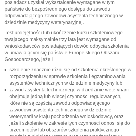
posiadacz uzyskał wykształcenie wymagane w tym
państwie do bezpośredniego dostępu do zawodu
odpowiadającego zawodowi asystenta technicznego w
dziedzinie medycyny weterynaryjnej.
Test umiejętności lub ukończenie kursu szkoleniowego
trwającego maksymalnie trzy lata jest wymagane od
wnioskodawców posiadających dowód odbycia szkolenia
w umawiającym się państwie Europejskiego Obszaru
Gospodarczego, jeżeli
szkolenie znacznie różni się od szkolenia określonego w
rozporządzeniu w sprawie szkolenia i egzaminowania
asystentów technicznych w dziedzinie medycyny lub
zawód asystenta technicznego w dziedzinie weterynarii
obejmuje jedną lub więcej czynności regulowanych,
które nie są częścią zawodu odpowiadającego
zawodowi asystenta technicznego w dziedzinie
weterynarii w kraju pochodzenia wnioskodawcy, oraz
jeżeli szkolenie w zakresie tych czynności odnosi się do
przedmiotów lub obszarów szkolenia praktycznego