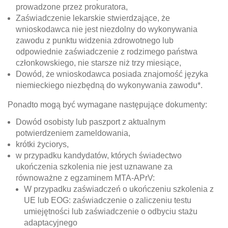
prowadzone przez prokuratora,
Zaświadczenie lekarskie stwierdzające, że
wnioskodawca nie jest niezdolny do wykonywania
zawodu z punktu widzenia zdrowotnego lub
odpowiednie zaświadczenie z rodzimego państwa
członkowskiego, nie starsze niż trzy miesiące,
Dowód, że wnioskodawca posiada znajomość języka
niemieckiego niezbędną do wykonywania zawodu*.
Ponadto mogą być wymagane następujące dokumenty:
Dowód osobisty lub paszport z aktualnym
potwierdzeniem zameldowania,
krótki życiorys,
w przypadku kandydatów, których świadectwo
ukończenia szkolenia nie jest uznawane za
równoważne z egzaminem MTA-APrV:
W przypadku zaświadczeń o ukończeniu szkolenia z
UE lub EOG: zaświadczenie o zaliczeniu testu
umiejętności lub zaświadczenie o odbyciu stażu
adaptacyjnego