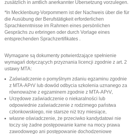
zusätzlich in amtlich anerkannter Übersetzung vorzulegen.
*In Mecklenburg-Vorpommern ist der Nachweis über die für
die Ausübung der Berufstätigkeit erforderlichen
Sprachkenntnisse im Rahmen eines persönlichen
Gesprächs zu erbringen oder durch Vorlage eines
entsprechenden Sprachzertifikates .
Wymagane są dokumenty potwierdzające spełnienie
wymagań dotyczących przyznania licencji zgodnie z art. 2
ustawy MTA:
Zaświadczenie o pomyślnym zdaniu egzaminu zgodnie
z MTA-APrV lub dowód odbycia szkolenia uznanego za
równoważne z egzaminem zgodnie z MTA-APrV,
Urzędowe zaświadczenie o niekaralności lub
odpowiednie zaświadczenie z rodzimego państwa
członkowskiego, nie starsze niż trzy miesiące,
własne oświadczenie, że przeciwko kandydatowi nie
toczy się żadne postępowanie karne na mocy prawa
zawodowego ani postępowanie dochodzeniowe