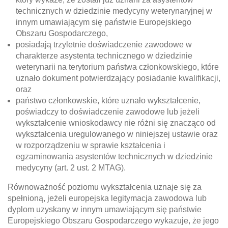
technicznych w dziedzinie medycyny weterynaryjnej w
innym umawiającym się państwie Europejskiego
Obszaru Gospodarczego,
posiadają trzyletnie doświadczenie zawodowe w
charakterze asystenta technicznego w dziedzinie
weterynarii na terytorium państwa członkowskiego, które
uznało dokument potwierdzający posiadanie kwalifikacji,
oraz
państwo członkowskie, które uznało wykształcenie,
poświadczy to doświadczenie zawodowe lub jeżeli
wykształcenie wnioskodawcy nie różni się znacząco od
wykształcenia uregulowanego w niniejszej ustawie oraz
w rozporządzeniu w sprawie kształcenia i
egzaminowania asystentów technicznych w dziedzinie
medycyny (art. 2 ust. 2 MTAG).
Równoważność poziomu wykształcenia uznaje się za
spełnioną, jeżeli europejska legitymacja zawodowa lub
dyplom uzyskany w innym umawiającym się państwie
Europejskiego Obszaru Gospodarczego wykazuje, że jego