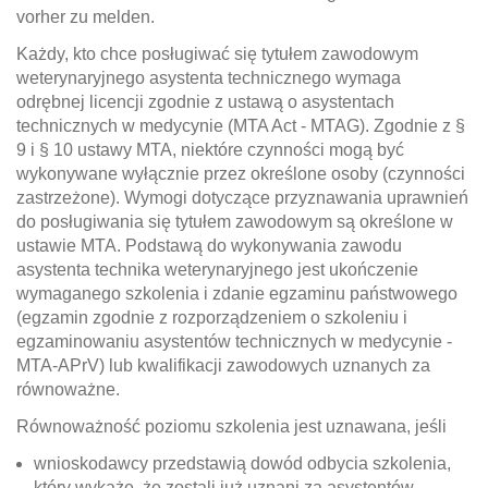
vorher zu melden.
Każdy, kto chce posługiwać się tytułem zawodowym
weterynaryjnego asystenta technicznego wymaga
odrębnej licencji zgodnie z ustawą o asystentach
technicznych w medycynie (MTA Act - MTAG). Zgodnie z §
9 i § 10 ustawy MTA, niektóre czynności mogą być
wykonywane wyłącznie przez określone osoby (czynności
zastrzeżone). Wymogi dotyczące przyznawania uprawnień
do posługiwania się tytułem zawodowym są określone w
ustawie MTA. Podstawą do wykonywania zawodu
asystenta technika weterynaryjnego jest ukończenie
wymaganego szkolenia i zdanie egzaminu państwowego
(egzamin zgodnie z rozporządzeniem o szkoleniu i
egzaminowaniu asystentów technicznych w medycynie -
MTA-APrV) lub kwalifikacji zawodowych uznanych za
równoważne.
Równoważność poziomu szkolenia jest uznawana, jeśli
wnioskodawcy przedstawią dowód odbycia szkolenia,
który wykaże, że zostali już uznani za asystentów