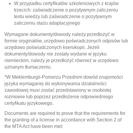
W przypadku certyfikatów szkoleniowych z krajów
trzecich: zaświadczenie o pozytywnym zaliczeniu
testu wiedzy lub zaświadczenie o pozytywnym
zaliczeniu stażu adaptacyjnego
Wymagane dokumenty/dowody należy przedłożyć w
formie oryginałów, urzędowo poświadczonych odpisów lub
urzędowo poświadczonych kserokopii. Jeżeli
dokumenty/dowody nie zostały wydane w języku
niemieckim, należy je przedłożyć również w urzędowo
uznanym tłumaczeniu.
*W Meklemburgii-Pomorzu Przednim dowód znajomości
języka wymaganej do wykonywania działalności
zawodowej musi zostać przedstawiony w osobistej
rozmowie lub poprzez przedłożenie odpowiedniego
certyfikatu językowego.
Documents are required to prove that the requirements for
the granting of a license in accordance with Section 2 of
the MTA Act have been met: