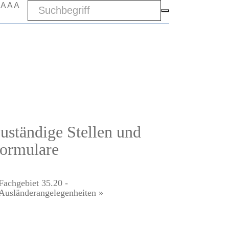
Sword
A
A
A
uständige Stellen und
ormulare
Fachgebiet 35.20 -
Ausländerangelegenheiten »