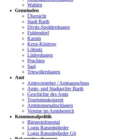
Wahlen
Gemeinden
Übersicht
Stadt Barth
Divitz-Spoldershagen
Fuhlendorf
Karnin
Kenz-Küstrow
Löbnitz
Lüdershagen
Pruchten
Saal
Trinwillershagen
Amt
Amtsvorsteher / Amtsausschuss
Amts- und Stadtarchiv Barth
Geschichte des Amts
Tourismuskonzept
Amtstonnenabschlagen
Vereine im Amtsbereich
Kommunalpolitik
Bürgerinfoportal
Login Ratsmitglieder
Login Ratsmitglieder G6
Bekanntmachungen