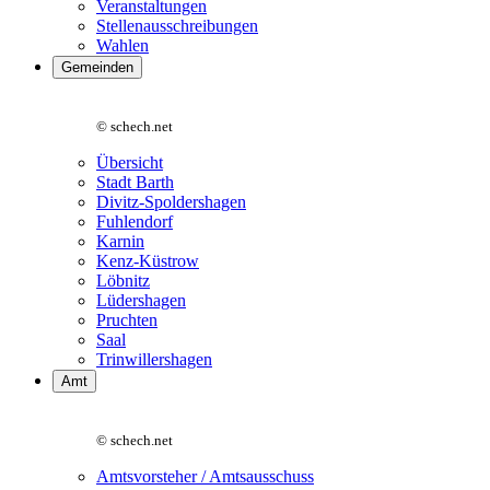
Veranstaltungen
Stellenausschreibungen
Wahlen
Gemeinden
© schech.net
Übersicht
Stadt Barth
Divitz-Spoldershagen
Fuhlendorf
Karnin
Kenz-Küstrow
Löbnitz
Lüdershagen
Pruchten
Saal
Trinwillershagen
Amt
© schech.net
Amtsvorsteher / Amtsausschuss