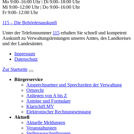
Mo 9:00–16:00 Uhr | Di 9:00–18:00 Uhr
Mi 9:00–12:00 Uhr | Do 9:00–16:00 Uhr
Fr 9:00–12:00 Uhr
115 – Die Behördenauskunft
Unter der Telefonnummer
115
erhalten Sie schnell und kompetent
Auskunft zu Verwaltungsleistungen unseres Amtes, des Landkreises
und der Landesämter.
Impressum
Datenschutz
Zur Startseite
Bürgerservice
Ansprechpartner und Sprechzeiten der Verwaltung
Ortsrecht
Anliegen von A bis Z
Anträge und Formulare
Klarschiff.MV
Elektronischer Rechnungseingang
Aktuell
Aktuelle Meldungen
Veranstaltungen
Stellenausschreibungen