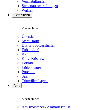
Veranstaltungen
Stellenausschreibungen
Wahlen
Gemeinden
© schech.net
Übersicht
Stadt Barth
Divitz-Spoldershagen
Fuhlendorf
Karnin
Kenz-Küstrow
Löbnitz
Lüdershagen
Pruchten
Saal
Trinwillershagen
Amt
© schech.net
Amtsvorsteher / Amtsausschuss