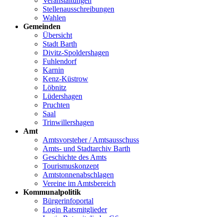
Veranstaltungen
Stellenausschreibungen
Wahlen
Gemeinden
Übersicht
Stadt Barth
Divitz-Spoldershagen
Fuhlendorf
Karnin
Kenz-Küstrow
Löbnitz
Lüdershagen
Pruchten
Saal
Trinwillershagen
Amt
Amtsvorsteher / Amtsausschuss
Amts- und Stadtarchiv Barth
Geschichte des Amts
Tourismuskonzept
Amtstonnenabschlagen
Vereine im Amtsbereich
Kommunalpolitik
Bürgerinfoportal
Login Ratsmitglieder