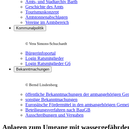
Amts- und Stadtarchiv Barth
Geschichte des Amts
Tourismuskonzept
Amtstonnenabschlagen
Vereine im Amtsbereich
Kommunalpolitik
© Vera Simons-Schuchardt
Bürgerinfoportal
Login Ratsmitglieder
Login Ratsmitglieder G6
Bekanntmachungen
© Bernd Lindenberg
öffentliche Bekanntmachungen der amtsangehörigen Ge
sonstige Bekanntmachungen
Europäische Fördermittel in den amtsangehörigen Geme
Beteiligungsverfahren nach BauGB
Ausschreibungen und Vergaben
Anlagen zum Umgang mit wassergefährdend