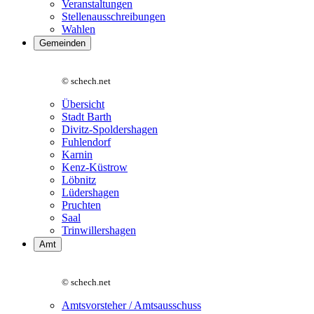
Veranstaltungen
Stellenausschreibungen
Wahlen
Gemeinden
© schech.net
Übersicht
Stadt Barth
Divitz-Spoldershagen
Fuhlendorf
Karnin
Kenz-Küstrow
Löbnitz
Lüdershagen
Pruchten
Saal
Trinwillershagen
Amt
© schech.net
Amtsvorsteher / Amtsausschuss