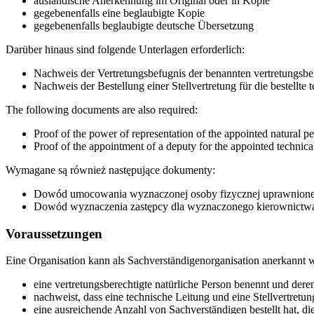
ausländische Anerkennung im Original oder in Kopie
gegebenenfalls eine beglaubigte Kopie
gegebenenfalls beglaubigte deutsche Übersetzung
Darüber hinaus sind folgende Unterlagen erforderlich:
Nachweis der Vertretungsbefugnis der benannten vertretungsber
Nachweis der Bestellung einer Stellvertretung für die bestellte 
The following documents are also required:
Proof of the power of representation of the appointed natural p
Proof of the appointment of a deputy for the appointed techni
Wymagane są również następujące dokumenty:
Dowód umocowania wyznaczonej osoby fizycznej uprawnionej
Dowód wyznaczenia zastępcy dla wyznaczonego kierownictwa
Voraussetzungen
Eine Organisation kann als Sachverständigenorganisation anerkannt 
eine vertretungsberechtigte natürliche Person benennt und dere
nachweist, dass eine technische Leitung und eine Stellvertretun
eine ausreichende Anzahl von Sachverständigen bestellt hat, d