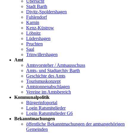
Übersicht
Stadt Barth
Divitz-Spoldershagen
Fuhlendorf
Karnin
Kenz-Küstrow
Löbnitz
Lüdershagen
Pruchten
Saal
Trinwillershagen
Amt
Amtsvorsteher / Amtsausschuss
Amts- und Stadtarchiv Barth
Geschichte des Amts
Tourismuskonzept
Amtstonnenabschlagen
Vereine im Amtsbereich
Kommunalpolitik
Bürgerinfoportal
Login Ratsmitglieder
Login Ratsmitglieder G6
Bekanntmachungen
öffentliche Bekanntmachungen der amtsangehörigen
Gemeinden