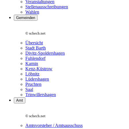
Veranstaltungen
Stellenausschreibungen
Wahlen
Gemeinden
© schech.net
Übersicht
Stadt Barth
Divitz-Spoldershagen
Fuhlendorf
Karnin
Kenz-Küstrow
Löbnitz
Lüdershagen
Pruchten
Saal
Trinwillershagen
Amt
© schech.net
Amtsvorsteher / Amtsausschuss