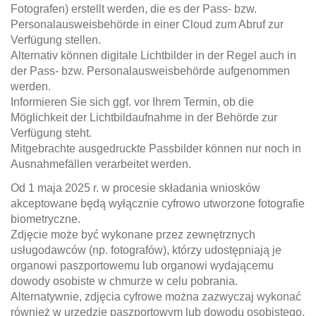
Fotografen) erstellt werden, die es der Pass- bzw.
Personalausweisbehörde in einer Cloud zum Abruf zur
Verfügung stellen.
Alternativ können digitale Lichtbilder in der Regel auch in
der Pass- bzw. Personalausweisbehörde aufgenommen
werden.
Informieren Sie sich ggf. vor Ihrem Termin, ob die
Möglichkeit der Lichtbildaufnahme in der Behörde zur
Verfügung steht.
Mitgebrachte ausgedruckte Passbilder können nur noch in
Ausnahmefällen verarbeitet werden.
Od 1 maja 2025 r. w procesie składania wniosków
akceptowane będą wyłącznie cyfrowo utworzone fotografie
biometryczne.
Zdjęcie może być wykonane przez zewnętrznych
usługodawców (np. fotografów), którzy udostępniają je
organowi paszportowemu lub organowi wydającemu
dowody osobiste w chmurze w celu pobrania.
Alternatywnie, zdjęcia cyfrowe można zazwyczaj wykonać
również w urzędzie paszportowym lub dowodu osobistego.