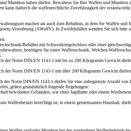
n und Munition haben dürfen. Bewahren Sie Ihre Waffen und Munition ni
kann dadurch die waffenrechtliche Zuverlässigkeit der verantwortlic
wahrungsort machen als auch zum Behältnis, in dem Sie Waffen und 
setz-Verordnung (AWaffV). In Zweifelsfällen wenden Sie sich bitte an
en:
blechschrank/Behälter mit Schwenkriegelschloss oder einer gleichwerti
ubewahren, benötigen Sie einen Waffenschrank. Welchen Waffenschrank
.
ach der Norm DIN/EN 1143-1 mit bis zu 200 Kilogramm Gewicht dürfe
ach der Norm DIN/EN 1143-1 mit über 200 Kilogramm Gewicht dürfen 
ach der Norm DIN/EN 1143-1 dürfen Sie eine unbegrenzte Anzahl von
rfen, gelten grundsätzlich folgende Regelungen:
uerhaft bewohnten Gebäuden, wie einer Jagdhütte oder einem Wochenen
s zum Waffenbesitzt berechtigt ist, in einem gemeinsamen Haushalt, dü
tigen Waffen und/oder Munition bei der zuständigen Waffenbehörde be