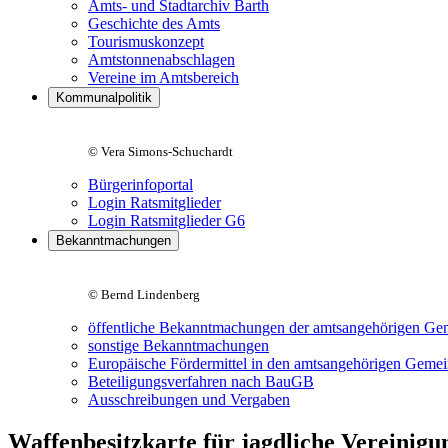
Amts- und Stadtarchiv Barth
Geschichte des Amts
Tourismuskonzept
Amtstonnenabschlagen
Vereine im Amtsbereich
Kommunalpolitik
© Vera Simons-Schuchardt
Bürgerinfoportal
Login Ratsmitglieder
Login Ratsmitglieder G6
Bekanntmachungen
© Bernd Lindenberg
öffentliche Bekanntmachungen der amtsangehörigen Ge
sonstige Bekanntmachungen
Europäische Fördermittel in den amtsangehörigen Geme
Beteiligungsverfahren nach BauGB
Ausschreibungen und Vergaben
Waffenbesitzkarte für jagdliche Vereinig