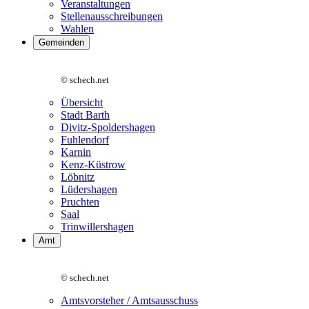
Veranstaltungen
Stellenausschreibungen
Wahlen
Gemeinden
© schech.net
Übersicht
Stadt Barth
Divitz-Spoldershagen
Fuhlendorf
Karnin
Kenz-Küstrow
Löbnitz
Lüdershagen
Pruchten
Saal
Trinwillershagen
Amt
© schech.net
Amtsvorsteher / Amtsausschuss