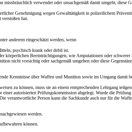
 missbräuchlich verwendet oder unsachgemäß damit umgeht, diese Gegen
chterlicher Genehmigung wegen Gewalttätigkeit in polizeilichem Präven
 verstoßen hat.
 unter anderem eingeschätzt werden, wenn
teln, psychisch krank oder debil ist.
der körperlichen Beeinträchtigungen, wie Amputationen oder schwerer 
tion nicht vorsichtig oder sachgemäß umgehen oder diese Gegenstände 
chende Kenntnisse über Waffen und Munition sowie im Umgang damit be
isen zu können, muss sie an einem entsprechenden Lehrgang teilgen
 einer autorisierten Prüfungskommission abgelegt. Wurde die Prüfung b
e verantwortliche Person kann die Sachkunde auch nur für die Waffen 
g nachgewiesen werden.
 aufbewahren können.