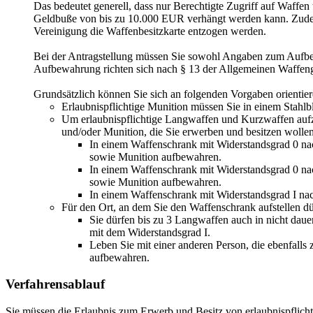
Das bedeutet generell, dass nur Berechtigte Zugriff auf Waffe
Geldbuße von bis zu 10.000 EUR verhängt werden kann. Zudem 
Vereinigung die Waffenbesitzkarte entzogen werden.
Bei der Antragstellung müssen Sie sowohl Angaben zum Aufbe
Aufbewahrung richten sich nach § 13 der Allgemeinen Waffenge
Grundsätzlich können Sie sich an folgenden Vorgaben orientier
Erlaubnispflichtige Munition müssen Sie in einem Stahl
Um erlaubnispflichtige Langwaffen und Kurzwaffen aufz
und/oder Munition, die Sie erwerben und besitzen wollen
In einem Waffenschrank mit Widerstandsgrad 0 n
sowie Munition aufbewahren.
In einem Waffenschrank mit Widerstandsgrad 0 n
sowie Munition aufbewahren.
In einem Waffenschrank mit Widerstandsgrad I n
Für den Ort, an dem Sie den Waffenschrank aufstellen dü
Sie dürfen bis zu 3 Langwaffen auch in nicht da
mit dem Widerstandsgrad I.
Leben Sie mit einer anderen Person, die ebenfall
aufbewahren.
Verfahrensablauf
Sie müssen die Erlaubnis zum Erwerb und Besitz von erlaubnispflich