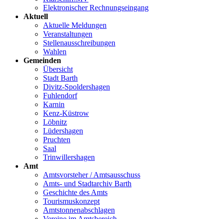
Elektronischer Rechnungseingang
Aktuell
Aktuelle Meldungen
Veranstaltungen
Stellenausschreibungen
Wahlen
Gemeinden
Übersicht
Stadt Barth
Divitz-Spoldershagen
Fuhlendorf
Karnin
Kenz-Küstrow
Löbnitz
Lüdershagen
Pruchten
Saal
Trinwillershagen
Amt
Amtsvorsteher / Amtsausschuss
Amts- und Stadtarchiv Barth
Geschichte des Amts
Tourismuskonzept
Amtstonnenabschlagen
Vereine im Amtsbereich