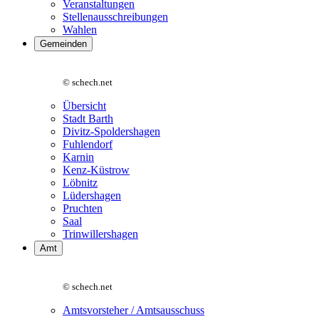
Veranstaltungen
Stellenausschreibungen
Wahlen
Gemeinden
© schech.net
Übersicht
Stadt Barth
Divitz-Spoldershagen
Fuhlendorf
Karnin
Kenz-Küstrow
Löbnitz
Lüdershagen
Pruchten
Saal
Trinwillershagen
Amt
© schech.net
Amtsvorsteher / Amtsausschuss