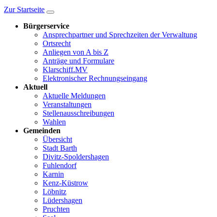
Zur Startseite
Bürgerservice
Ansprechpartner und Sprechzeiten der Verwaltung
Ortsrecht
Anliegen von A bis Z
Anträge und Formulare
Klarschiff.MV
Elektronischer Rechnungseingang
Aktuell
Aktuelle Meldungen
Veranstaltungen
Stellenausschreibungen
Wahlen
Gemeinden
Übersicht
Stadt Barth
Divitz-Spoldershagen
Fuhlendorf
Karnin
Kenz-Küstrow
Löbnitz
Lüdershagen
Pruchten