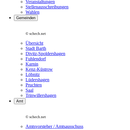
Veranstaltungen
Stellenausschreibungen
Wahlen
Gemeinden
© schech.net
Übersicht
Stadt Barth
Divitz-Spoldershagen
Fuhlendorf
Karnin
Kenz-Küstrow
Löbnitz
Lüdershagen
Pruchten
Saal
Trinwillershagen
Amt
© schech.net
Amtsvorsteher / Amtsausschuss