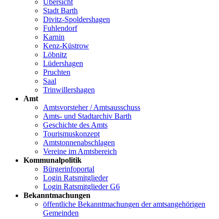
Übersicht
Stadt Barth
Divitz-Spoldershagen
Fuhlendorf
Karnin
Kenz-Küstrow
Löbnitz
Lüdershagen
Pruchten
Saal
Trinwillershagen
Amt
Amtsvorsteher / Amtsausschuss
Amts- und Stadtarchiv Barth
Geschichte des Amts
Tourismuskonzept
Amtstonnenabschlagen
Vereine im Amtsbereich
Kommunalpolitik
Bürgerinfoportal
Login Ratsmitglieder
Login Ratsmitglieder G6
Bekanntmachungen
öffentliche Bekanntmachungen der amtsangehörigen
Gemeinden