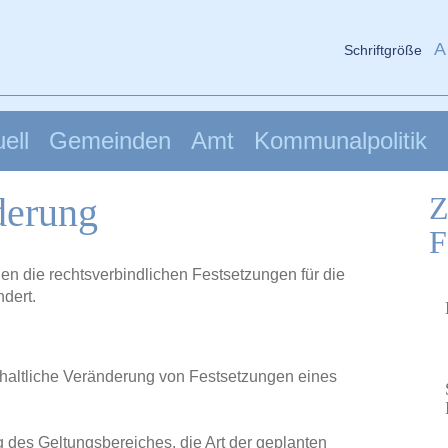
A
Schriftgröße
ell
Gemeinden
Amt
Kommunalpolitik
derung
Z
F
 die rechtsverbindlichen Festsetzungen für die
dert.
haltliche Veränderung von Festsetzungen eines
 des Geltungsbereiches, die Art der geplanten