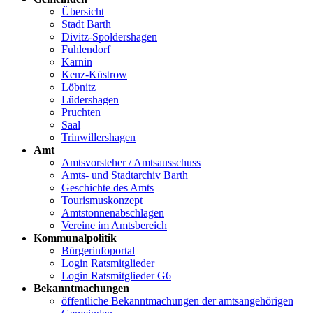
Übersicht
Stadt Barth
Divitz-Spoldershagen
Fuhlendorf
Karnin
Kenz-Küstrow
Löbnitz
Lüdershagen
Pruchten
Saal
Trinwillershagen
Amt
Amtsvorsteher / Amtsausschuss
Amts- und Stadtarchiv Barth
Geschichte des Amts
Tourismuskonzept
Amtstonnenabschlagen
Vereine im Amtsbereich
Kommunalpolitik
Bürgerinfoportal
Login Ratsmitglieder
Login Ratsmitglieder G6
Bekanntmachungen
öffentliche Bekanntmachungen der amtsangehörigen