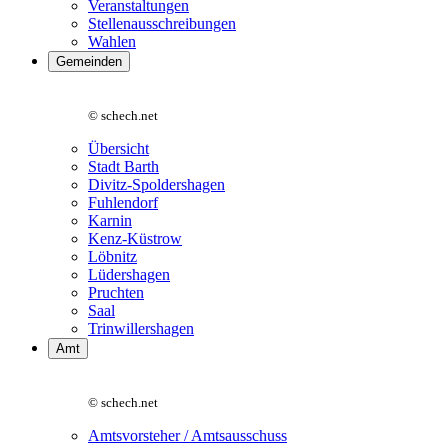
Veranstaltungen
Stellenausschreibungen
Wahlen
Gemeinden
© schech.net
Übersicht
Stadt Barth
Divitz-Spoldershagen
Fuhlendorf
Karnin
Kenz-Küstrow
Löbnitz
Lüdershagen
Pruchten
Saal
Trinwillershagen
Amt
© schech.net
Amtsvorsteher / Amtsausschuss