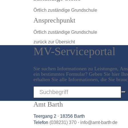
Örtlich zuständige Grundschule
Ansprechpunkt
Örtlich zuständige Grundschule
zurück zur Übersicht
MV-Serviceportal
Sie suchen Informationen zu Leistungen, An
ein bestimmtes Formular? Geben Sie hier Ihr
erhalten Sie alle Informationen, die Sie brau
Sword
Amt Barth
Teergang 2 · 18356 Barth
.
Telefon
(038231) 370
·
info
@
amt-barth
de