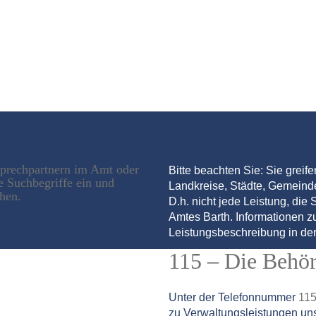
sprechpartnern im Amt oder
Bitte beachten Sie: Sie greif
e Suchbegriffe ein und
Landkreise, Städte, Gemein
chen.
D.h. nicht jede Leistung, die S
Amtes Barth. Informationen zu
Leistungsbeschreibung in der
115 – Die Behö
Unter der Telefonnummer
11
zu Verwaltungsleistungen un