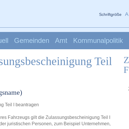
A
Schriftgröße
ell
Gemeinden
Amt
Kommunalpolitik
sungsbescheinigung Teil
Z
F
ngsname)
g Teil I beantragen
res Fahrzeugs gilt die Zulassungsbescheinigung Teil I
der juristischen Personen, zum Beispiel Unternehmen,