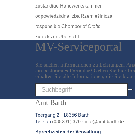
zuständige Handwerkskammer
odpowiedzialna Izba Rzemieślnicza
responsible Chamber of Crafts
zurück zur Übersicht
MV-Serviceportal
Sie suchen Informationen zu Leistungen, An
ein bestimmtes Formular? Geben Sie hier Ihr
erhalten Sie alle Informationen, die Sie brau
Sword
Amt Barth
Teergang 2 · 18356 Barth
.
Telefon
(038231) 370
·
info
@
amt-barth
de
Sprechzeiten der Verwaltung: