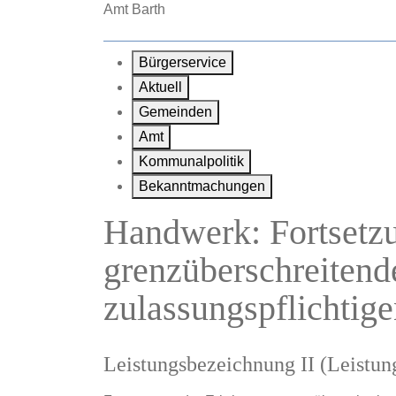
Zum Hauptinhalt springen
Amt Barth
Bürgerservice
Aktuell
Gemeinden
Amt
Kommunalpolitik
Bekanntmachungen
Handwerk: Fortsetz
grenzüberschreitend
zulassungspflichtig
Leistungsbezeichnung II (Leistu