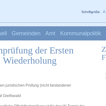
A
Schriftgröße
ell
Gemeinden
Amt
Kommunalpolitik
chprüfung der Ersten
Z
F
g: Wiederholung
sten juristischen Prüfung (nicht bestandener
ät Greifswald