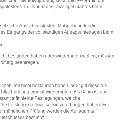
aatliche Pflichtfachprüfung ist für den W-Termin bis
s spätestens 15. Januar des jeweiligen Jahres beim
h
esetzliche Ausschlussfristen. Maßgebend für die
t des Eingangs der vollständigen Antragsunterlagen beim
amt
 nicht bestanden haben oder wiederholen wollen, müssen
prüfung beantragen.
ichen Teil nicht bestanden haben, oder gilt diese als
ichtfachprüfung einmal wiederholen. Bis dahin ist das
amt trifft hierfür Festlegungen, welche
che Leistungsnachweise Sie zu erbringen haben. Für
er mündlichen Prüfung werden die Auflagen auf
ausschusses bestimmt.