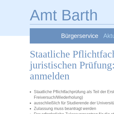
Zum Hauptinhalt springen
Amt Barth
Bürgerservice
Aktu
Staatliche Pflichtfa
juristischen Prüfun
anmelden
Staatliche Pflichtfachprüfung als Teil der Er
Freiversuch/Wiederholung)
ausschließlich für Studierende der Universit
Zulassung muss beantragt werden