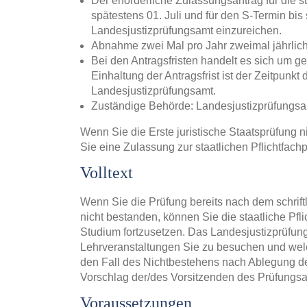
Der erforderliche Zulassungsantrag für die st
spätestens 01. Juli und für den S-Termin bi
Landesjustizprüfungsamt einzureichen.
Abnahme zwei Mal pro Jahr zweimal jährlic
Bei den Antragsfristen handelt es sich um g
Einhaltung der Antragsfrist ist der Zeitpunk
Landesjustizprüfungsamt.
Zuständige Behörde: Landesjustizprüfungs
Wenn Sie die Erste juristische Staatsprüfung
Sie eine Zulassung zur staatlichen Pflichtfach
Volltext
Wenn Sie die Prüfung bereits nach dem schriftl
nicht bestanden, können Sie die staatliche Pfl
Studium fortzusetzen. Das Landesjustizprüfungs
Lehrveranstaltungen Sie zu besuchen und wel
den Fall des Nichtbestehens nach Ablegung d
Vorschlag der/des Vorsitzenden des Prüfungs
Voraussetzungen