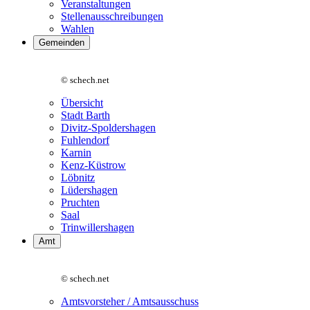
Veranstaltungen
Stellenausschreibungen
Wahlen
Gemeinden
© schech.net
Übersicht
Stadt Barth
Divitz-Spoldershagen
Fuhlendorf
Karnin
Kenz-Küstrow
Löbnitz
Lüdershagen
Pruchten
Saal
Trinwillershagen
Amt
© schech.net
Amtsvorsteher / Amtsausschuss