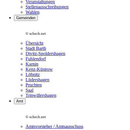
Veranstaltungen
Stellenausschreibungen
Wahlen
Gemeinden
© schech.net
Übersicht
Stadt Barth
Divitz-Spoldershagen
Fuhlendorf
Karnin
Kenz-Küstrow
Löbnitz
Lüdershagen
Pruchten
Saal
Trinwillershagen
Amt
© schech.net
Amtsvorsteher / Amtsausschuss