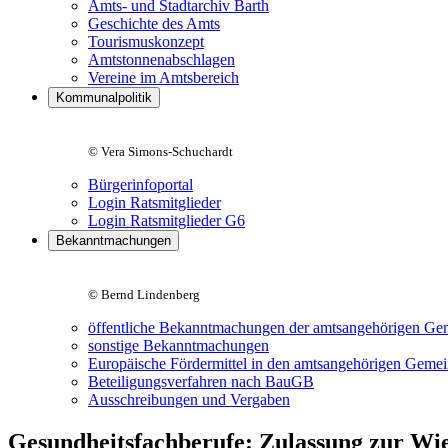
Amts- und Stadtarchiv Barth
Geschichte des Amts
Tourismuskonzept
Amtstonnenabschlagen
Vereine im Amtsbereich
Kommunalpolitik
© Vera Simons-Schuchardt
Bürgerinfoportal
Login Ratsmitglieder
Login Ratsmitglieder G6
Bekanntmachungen
© Bernd Lindenberg
öffentliche Bekanntmachungen der amtsangehörigen Ge
sonstige Bekanntmachungen
Europäische Fördermittel in den amtsangehörigen Geme
Beteiligungsverfahren nach BauGB
Ausschreibungen und Vergaben
Gesundheitsfachberufe: Zulassung zur Wi