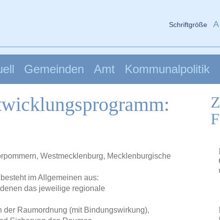
A
Schriftgröße
ell
Gemeinden
Amt
Kommunalpolitik
twicklungsprogramm:
Z
F
rpommern, Westmecklenburg, Mecklenburgische
esteht im Allgemeinen aus:
denen das jeweilige regionale
n der Raumordnung (mit Bindungswirkung),