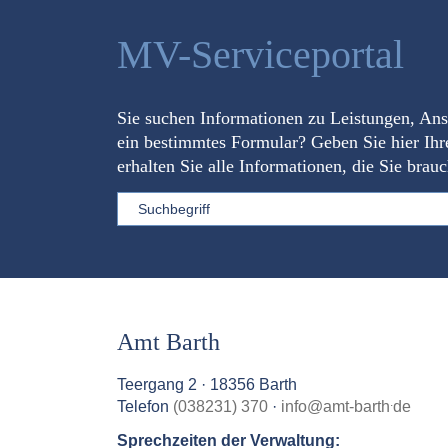
MV-Serviceportal
Sie suchen Informationen zu Leistungen, An
ein bestimmtes Formular? Geben Sie hier Ihr
erhalten Sie alle Informationen, die Sie brau
Sword
Amt Barth
Teergang 2 · 18356 Barth
.
Telefon
(038231) 370
·
info
@
amt-barth
de
Sprechzeiten der Verwaltung: