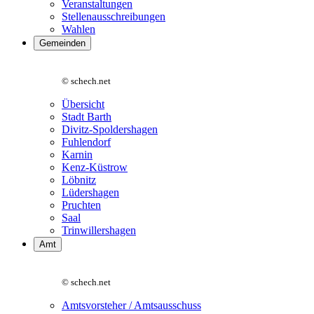
Veranstaltungen
Stellenausschreibungen
Wahlen
Gemeinden
© schech.net
Übersicht
Stadt Barth
Divitz-Spoldershagen
Fuhlendorf
Karnin
Kenz-Küstrow
Löbnitz
Lüdershagen
Pruchten
Saal
Trinwillershagen
Amt
© schech.net
Amtsvorsteher / Amtsausschuss