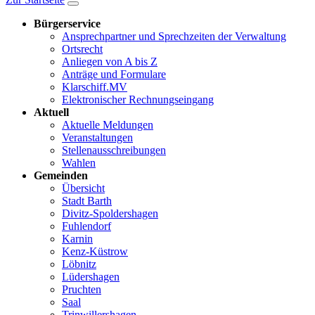
Bürgerservice
Ansprechpartner und Sprechzeiten der Verwaltung
Ortsrecht
Anliegen von A bis Z
Anträge und Formulare
Klarschiff.MV
Elektronischer Rechnungseingang
Aktuell
Aktuelle Meldungen
Veranstaltungen
Stellenausschreibungen
Wahlen
Gemeinden
Übersicht
Stadt Barth
Divitz-Spoldershagen
Fuhlendorf
Karnin
Kenz-Küstrow
Löbnitz
Lüdershagen
Pruchten
Saal
Trinwillershagen