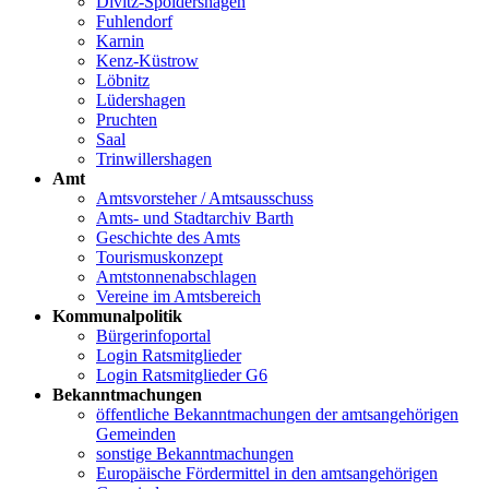
Divitz-Spoldershagen
Fuhlendorf
Karnin
Kenz-Küstrow
Löbnitz
Lüdershagen
Pruchten
Saal
Trinwillershagen
Amt
Amtsvorsteher / Amtsausschuss
Amts- und Stadtarchiv Barth
Geschichte des Amts
Tourismuskonzept
Amtstonnenabschlagen
Vereine im Amtsbereich
Kommunalpolitik
Bürgerinfoportal
Login Ratsmitglieder
Login Ratsmitglieder G6
Bekanntmachungen
öffentliche Bekanntmachungen der amtsangehörigen
Gemeinden
sonstige Bekanntmachungen
Europäische Fördermittel in den amtsangehörigen