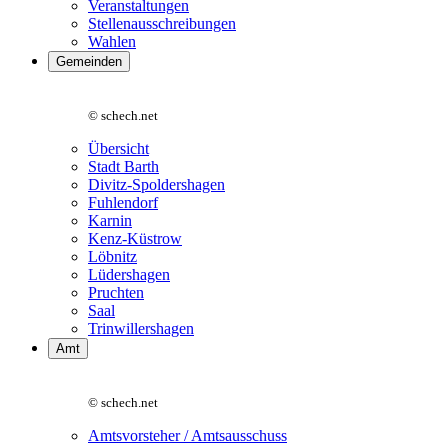
Veranstaltungen
Stellenausschreibungen
Wahlen
Gemeinden
© schech.net
Übersicht
Stadt Barth
Divitz-Spoldershagen
Fuhlendorf
Karnin
Kenz-Küstrow
Löbnitz
Lüdershagen
Pruchten
Saal
Trinwillershagen
Amt
© schech.net
Amtsvorsteher / Amtsausschuss