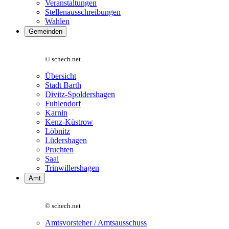
Veranstaltungen
Stellenausschreibungen
Wahlen
Gemeinden
© schech.net
Übersicht
Stadt Barth
Divitz-Spoldershagen
Fuhlendorf
Karnin
Kenz-Küstrow
Löbnitz
Lüdershagen
Pruchten
Saal
Trinwillershagen
Amt
© schech.net
Amtsvorsteher / Amtsausschuss