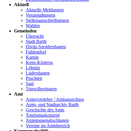
Aktuell
Aktuelle Meldungen
Veranstaltungen
Stellenausschreibungen
Wahlen
Gemeinden
Übersicht
Stadt Barth
Divitz-Spoldershagen
Fuhlendorf
Karnin
Kenz-Küstrow
Löbnitz
Lüdershagen
Pruchten
Saal
Trinwillershagen
Amt
Amtsvorsteher / Amtsausschuss
Amts- und Stadtarchiv Barth
Geschichte des Amts
Tourismuskonzept
Amtstonnenabschlagen
Vereine im Amtsbereich
Kommunalpolitik