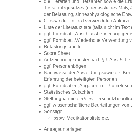
die Tierarten und Tierzahlen sowie die E
Tierschutzgesetzes (unerlässliches Maß, 
der Belastung, sinnesphysiologische Entw
Glossar der im Text verwendeten Abkürzu
Liste der Literaturzitate (falls nicht im Text
ggf. Formblatt „Abschlussbeurteilung gene
ggf. Formblatt „Wiederholte Verwendung 
Belastungstabelle
Score Sheet
Aufzeichnungsmuster nach § 9 Abs. 5 Ti
ggf. Personenbögen
Nachweise der Ausbildung sowie der Kennt
Erfahrung der beteiligten Personen
ggf. Formblätter „Angaben zur Biometrisc
Statistisches Gutachten
Stellungnahme der/des Tierschutzbeauftr
ggf. wissenschaftliche Beurteilungen von
Sonstige:
bspw. Medikationsliste etc.
Antragsunterlagen