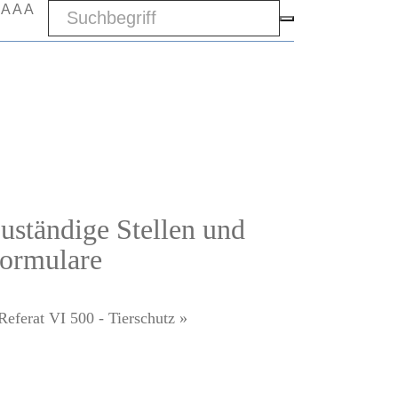
Sword
A
A
A
uständige Stellen und
ormulare
Referat VI 500 - Tierschutz »