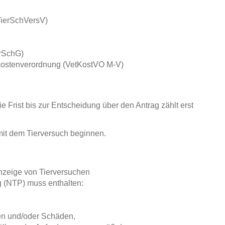
TierSchVersV)
erSchG)
gskostenverordnung (VetKostVO M-V)
 Frist bis zur Entscheidung über den Antrag zählt erst
mit dem Tierversuch beginnen.
nzeige von Tierversuchen
 (NTP) muss enthalten:
en und/oder Schäden,