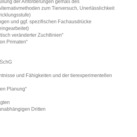
rfüllung der Anforderungen gemäß des
Alternativmethoden zum Tierversuch, Unerlässlichkeit
icklungsstufe)
ngen und ggf. spezifischen Fachausdrücke
 eingearbeitet)
tisch veränderter Zuchtlinien“
von Primaten“
erSchG
nisse und Fähigkeiten und der tierexperimentellen
hen Planung“
agten
 unabhängigen Dritten