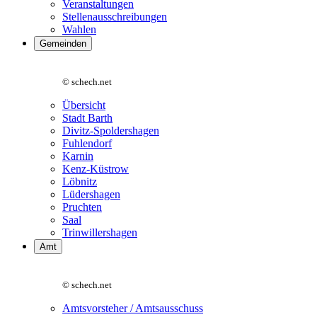
Veranstaltungen
Stellenausschreibungen
Wahlen
Gemeinden
© schech.net
Übersicht
Stadt Barth
Divitz-Spoldershagen
Fuhlendorf
Karnin
Kenz-Küstrow
Löbnitz
Lüdershagen
Pruchten
Saal
Trinwillershagen
Amt
© schech.net
Amtsvorsteher / Amtsausschuss