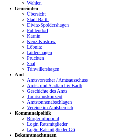
Wahlen
Gemeinden
Übersicht
Stadt Barth
Divitz-Spoldershagen
Fuhlendorf
Karnin
Kenz-Küstrow
Löbnitz
Lüdershagen
Pruchten
Saal
Trinwillershagen
Amt
Amtsvorsteher / Amtsausschuss
Amts- und Stadtarchiv Barth
Geschichte des Amts
Tourismuskonzept
Amtstonnenabschlagen
Vereine im Amtsbereich
Kommunalpolitik
Bürgerinfoportal
Login Ratsmitglieder
Login Ratsmitglieder G6
Bekanntmachungen