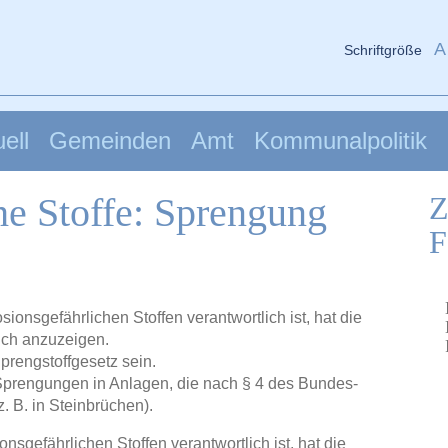
A
Schriftgröße
ell
Gemeinden
Amt
Kommunalpolitik
he Stoffe: Sprengung
Z
F
ionsgefährlichen Stoffen verantwortlich ist, hat die
ich anzuzeigen.
prengstoffgesetz sein.
prengungen in Anlagen, die nach § 4 des Bundes-
 B. in Steinbrüchen).
nsgefährlichen Stoffen verantwortlich ist, hat die