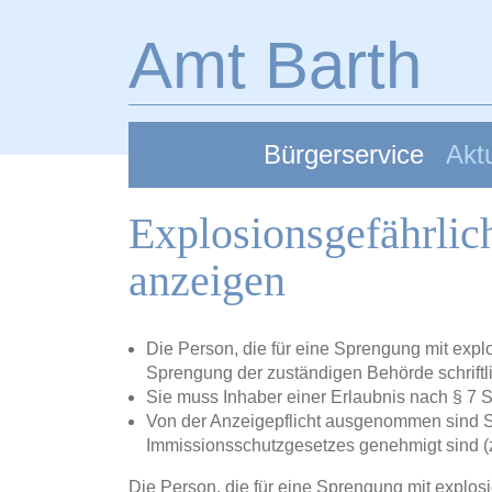
Zum Hauptinhalt springen
Amt Barth
Bürgerservice
Aktu
Explosionsgefährlic
anzeigen
Die Person, die für eine Sprengung mit explos
Sprengung der zuständigen Behörde schriftl
Sie muss Inhaber einer Erlaubnis nach § 7 S
Von der Anzeigepflicht ausgenommen sind S
Immissionsschutzgesetzes genehmigt sind (z.
Die Person, die für eine Sprengung mit explosio