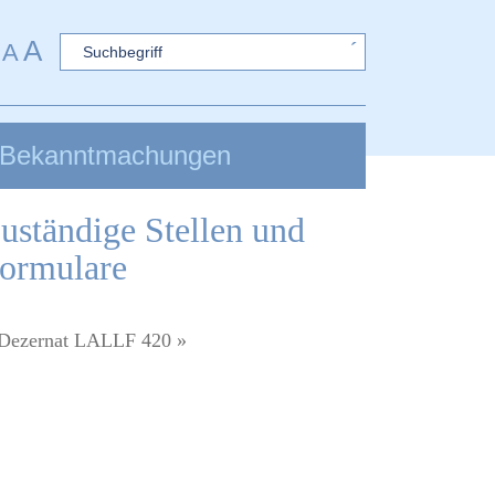
A
Sword
A
Bekanntmachungen
uständige Stellen und
ormulare
Dezernat LALLF 420 »