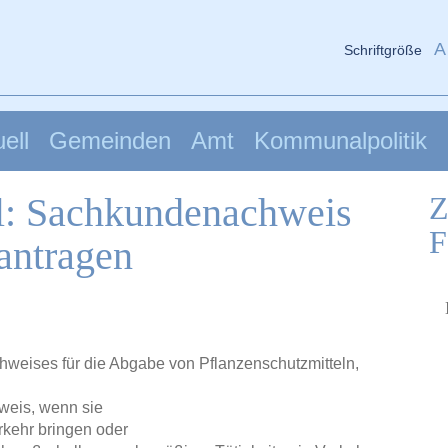
A
Schriftgröße
ell
Gemeinden
Amt
Kommunalpolitik
el: Sachkundenachweis
Z
F
antragen
weises für die Abgabe von Pflanzenschutzmitteln,
weis, wenn sie
rkehr bringen oder