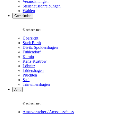
Veranstaltungen
Stellenausschreibungen
Wahlen
Gemeinden
© schech.net
Übersicht
Stadt Barth
Divitz-Spoldershagen
Fuhlendorf
Karnin
Kenz-Küstrow
Löbnitz
Lüdershagen
Pruchten
Saal
Trinwillershagen
Amt
© schech.net
Amtsvorsteher / Amtsausschuss