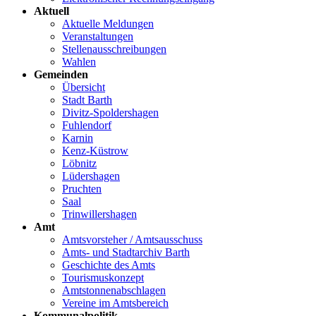
Aktuell
Aktuelle Meldungen
Veranstaltungen
Stellenausschreibungen
Wahlen
Gemeinden
Übersicht
Stadt Barth
Divitz-Spoldershagen
Fuhlendorf
Karnin
Kenz-Küstrow
Löbnitz
Lüdershagen
Pruchten
Saal
Trinwillershagen
Amt
Amtsvorsteher / Amtsausschuss
Amts- und Stadtarchiv Barth
Geschichte des Amts
Tourismuskonzept
Amtstonnenabschlagen
Vereine im Amtsbereich
Kommunalpolitik