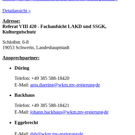
Detailansicht »
Adresse:
Referat VIII 420 - Fachaufsicht LAKD und SSGK,
Kulturgutschutz
Schloßstr. 6-8
19053 Schwerin, Landeshauptstadt
Ansprechpartner:
Düring
Telefon: +49 385 588-18420
.
E-Mail:
anja.duering
@
wkm.mv-regierung
de
Backhaus
Telefon: +49 385 588-18421
.
E-Mail:
johann.backhaus
@
wkm.mv-regierung
de
Eggebrecht
.
E-Mail:
dsb
@
wkm.mv-regierung
de