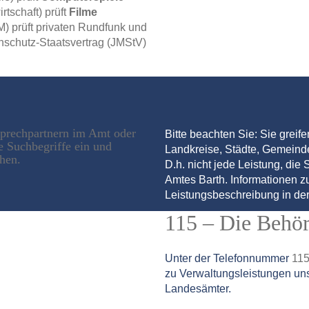
rtschaft) prüft
Filme
 prüft privaten Rundfunk und
chutz-Staatsvertrag (JMStV)
sprechpartnern im Amt oder
Bitte beachten Sie: Sie greif
e Suchbegriffe ein und
Landkreise, Städte, Gemein
chen.
D.h. nicht jede Leistung, die S
Amtes Barth. Informationen zu
Leistungsbeschreibung in der
115 – Die Behö
Unter der Telefonnummer
11
zu Verwaltungsleistungen un
Landesämter.