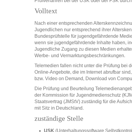
Prüfverfahren bei der USK oder der FSK durch
Volltext
Nach einer entsprechenden Alterskennzeichnu
Jugendlichen nur entsprechend ihrer Altersk
Bundesprüfstelle für jugendgefährdende Medien
wenn sie jugendgefährdende Inhalte haben, ind
Jugendliche Zugang zu diesen Medien erhalten.
Werbe- und Vermarktungsbeschränkungen.
Telemedien fallen nicht unter die Prüfung be
Online-Angebote, die im Internet abrufbar sin
bzw. Video on Demand, Download von Computers
Die Prüfung und Beurteilung Telemedienangeb
der Kommission für Jugendmedienschutz (KJM
Staatsvertrag (JMStV) zuständig für die Aufsi
mit Sitz in Deutschland.
zuständige Stelle
USK
(Unterhaltungssoftware Selbstkontrol