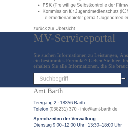
FSK
(Freiwillige Selbstkontrolle der Filmwi
Kommission für Jugendmedienschutz (KJM)
Telemedienanbieter gemäß Jugendmediens
zurück zur Übersicht
MV-Serviceportal
Sie suchen Informationen zu Leistungen, An
ein bestimmtes Formular? Geben Sie hier Ihr
erhalten Sie alle Informationen, die Sie brau
Sword
Amt Barth
Teergang 2 · 18356 Barth
.
Telefon
(038231) 370
·
info
@
amt-barth
de
Sprechzeiten der Verwaltung:
Dienstag 9:00–12:00 Uhr | 13:30–18:00 Uhr