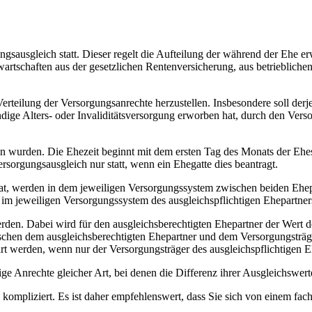
gsausgleich statt. Dieser regelt die Aufteilung der während der Ehe 
artschaften aus der gesetzlichen Rentenversicherung, aus betrieblich
 Verteilung der Versorgungsanrechte herzustellen. Insbesondere soll de
ändige Alters- oder Invaliditätsversorgung erworben hat, durch den Ve
 wurden. Die Ehezeit beginnt mit dem ersten Tag des Monats der Ehes
ersorgungsausgleich nur statt, wenn ein Ehegatte dies beantragt.
at, werden in dem jeweiligen Versorgungssystem zwischen beiden Ehepar
im jeweiligen Versorgungssystem des ausgleichspflichtigen Ehepartner
rden. Dabei wird für den ausgleichsberechtigten Ehepartner der Wert d
hen dem ausgleichsberechtigten Ehepartner und dem Versorgungsträger
t werden, wenn nur der Versorgungsträger des ausgleichspflichtigen E
e Anrechte gleicher Art, bei denen die Differenz ihrer Ausgleichswerte 
ompliziert. Es ist daher empfehlenswert, dass Sie sich von einem fac