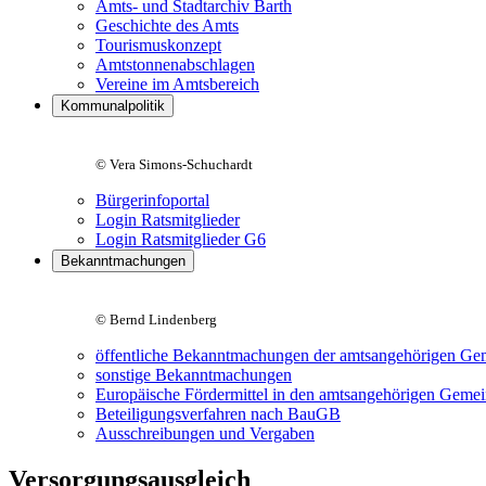
Amts- und Stadtarchiv Barth
Geschichte des Amts
Tourismuskonzept
Amtstonnenabschlagen
Vereine im Amtsbereich
Kommunalpolitik
© Vera Simons-Schuchardt
Bürgerinfoportal
Login Ratsmitglieder
Login Ratsmitglieder G6
Bekanntmachungen
© Bernd Lindenberg
öffentliche Bekanntmachungen der amtsangehörigen Ge
sonstige Bekanntmachungen
Europäische Fördermittel in den amtsangehörigen Geme
Beteiligungsverfahren nach BauGB
Ausschreibungen und Vergaben
Versorgungsausgleich