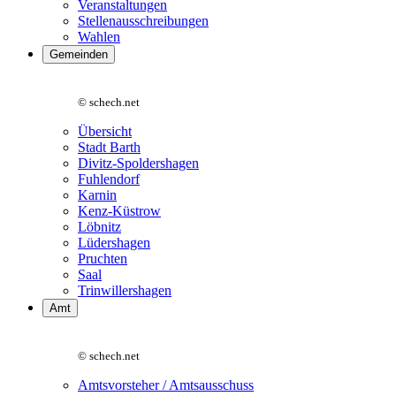
Veranstaltungen
Stellenausschreibungen
Wahlen
Gemeinden
© schech.net
Übersicht
Stadt Barth
Divitz-Spoldershagen
Fuhlendorf
Karnin
Kenz-Küstrow
Löbnitz
Lüdershagen
Pruchten
Saal
Trinwillershagen
Amt
© schech.net
Amtsvorsteher / Amtsausschuss