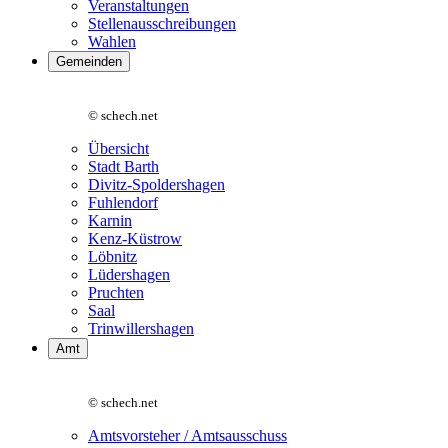
Veranstaltungen
Stellenausschreibungen
Wahlen
Gemeinden
© schech.net
Übersicht
Stadt Barth
Divitz-Spoldershagen
Fuhlendorf
Karnin
Kenz-Küstrow
Löbnitz
Lüdershagen
Pruchten
Saal
Trinwillershagen
Amt
© schech.net
Amtsvorsteher / Amtsausschuss