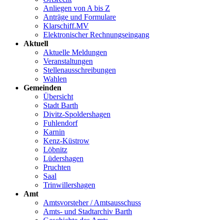
Anliegen von A bis Z
Anträge und Formulare
Klarschiff.MV
Elektronischer Rechnungseingang
Aktuell
Aktuelle Meldungen
Veranstaltungen
Stellenausschreibungen
Wahlen
Gemeinden
Übersicht
Stadt Barth
Divitz-Spoldershagen
Fuhlendorf
Karnin
Kenz-Küstrow
Löbnitz
Lüdershagen
Pruchten
Saal
Trinwillershagen
Amt
Amtsvorsteher / Amtsausschuss
Amts- und Stadtarchiv Barth