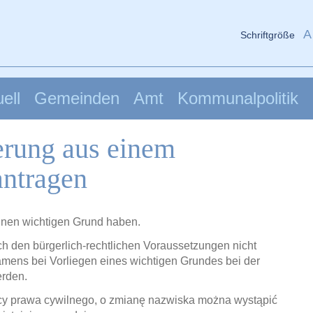
A
Schriftgröße
ell
Gemeinden
Amt
Kommunalpolitik
rung aus einem
antragen
inen wichtigen Grund haben.
den bürgerlich-rechtlichen Voraussetzungen nicht
amens bei Vorliegen eines wichtigen Grundes bei der
erden.
ocy prawa cywilnego, o zmianę nazwiska można wystąpić