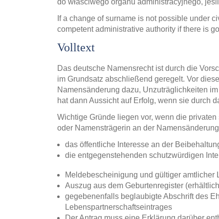
do właściwego organu administracyjnego, jeśli
If a change of surname is not possible under c
competent administrative authority if there is 
Volltext
Das deutsche Namensrecht ist durch die Vorsc
im Grundsatz abschließend geregelt. Vor diesem
Namensänderung dazu, Unzuträglichkeiten im 
hat dann Aussicht auf Erfolg, wenn sie durch da
Wichtige Gründe liegen vor, wenn die private
oder Namensträgerin an der Namensänderung
das öffentliche Interesse an der Beibehalt
die entgegenstehenden schutzwürdigen Inter
Meldebescheinigung und gültiger amtlicher 
Auszug aus dem Geburtenregister (erhältlic
gegebenenfalls beglaubigte Abschrift des E
Lebenspartnerschaftseintrages
Der Antrag muss eine Erklärung darüber en