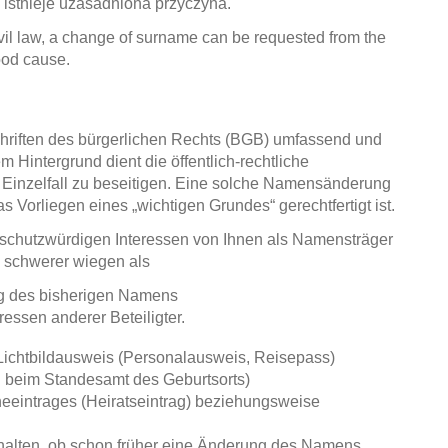
 istnieje uzasadniona przyczyna.
ivil law, a change of surname can be requested from the
good cause.
hriften des bürgerlichen Rechts (BGB) umfassend und
 Hintergrund dient die öffentlich-rechtliche
Einzelfall zu beseitigen. Eine solche Namensänderung
s Vorliegen eines „wichtigen Grundes“ gerechtfertigt ist.
n schutzwürdigen Interessen von Ihnen als Namensträger
 schwerer wiegen als
ung des bisherigen Namens
essen anderer Beteiligter.
Lichtbildausweis (Personalausweis, Reisepass)
h beim Standesamt des Geburtsorts)
heeintrages (Heiratseintrag) beziehungsweise
thalten, ob schon früher eine Änderung des Namens