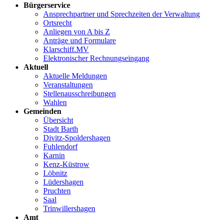
Bürgerservice
Ansprechpartner und Sprechzeiten der Verwaltung
Ortsrecht
Anliegen von A bis Z
Anträge und Formulare
Klarschiff.MV
Elektronischer Rechnungseingang
Aktuell
Aktuelle Meldungen
Veranstaltungen
Stellenausschreibungen
Wahlen
Gemeinden
Übersicht
Stadt Barth
Divitz-Spoldershagen
Fuhlendorf
Karnin
Kenz-Küstrow
Löbnitz
Lüdershagen
Pruchten
Saal
Trinwillershagen
Amt