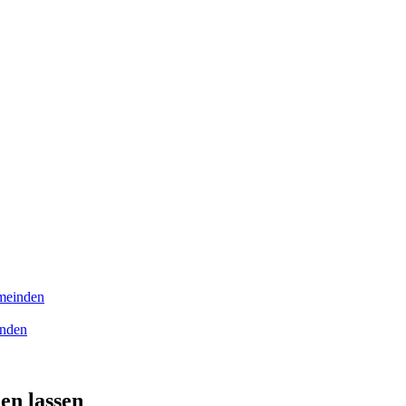
meinden
inden
en lassen