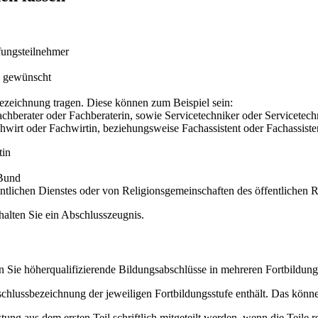
fungsteilnehmer
s gewünscht
ezeichnung tragen. Diese können zum Beispiel sein:
Fachberater oder Fachberaterin, sowie Servicetechniker oder Servicetech
chwirt oder Fachwirtin, beziehungsweise Fachassistent oder Fachassiste
tin
 Bund
tlichen Dienstes oder von Religionsgemeinschaften des öffentlichen R
halten Sie ein Abschlusszeugnis.
 Sie höherqualifizierende Bildungsabschlüsse in mehreren Fortbildung
chlussbezeichnung der jeweiligen Fortbildungsstufe enthält. Das könne
ng aus dem ersten Teil schriftlich mitgeteilt werden, wenn die Teile re