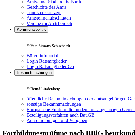
Amts- und Stadtarchiv Barth
Geschichte des Amts
Tourismuskonzept
Amtstonnenabschlagen
Vereine im Amtsbereich
Kommunalpolitik
© Vera Simons-Schuchardt
Bürgerinfoportal
Login Ratsmitglieder
Login Ratsmitglieder G6
Bekanntmachungen
© Bernd Lindenberg
öffentliche Bekanntmachungen der amtsangehörigen Ge
sonstige Bekanntmachungen
Europäische Fördermittel in den amtsangehörigen Geme
Beteiligungsverfahren nach BauGB
Ausschreibungen und Vergaben
Fortbildungsprüfung nach BBiG beurkund