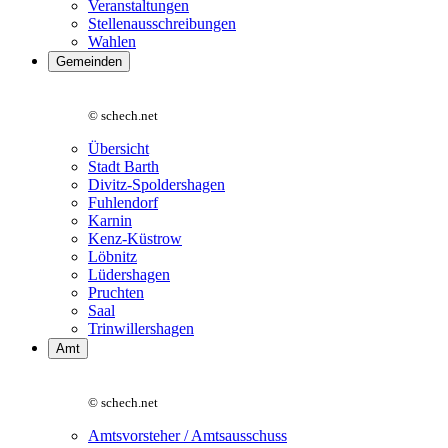
Veranstaltungen
Stellenausschreibungen
Wahlen
Gemeinden
© schech.net
Übersicht
Stadt Barth
Divitz-Spoldershagen
Fuhlendorf
Karnin
Kenz-Küstrow
Löbnitz
Lüdershagen
Pruchten
Saal
Trinwillershagen
Amt
© schech.net
Amtsvorsteher / Amtsausschuss