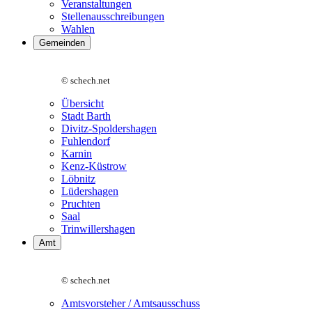
Veranstaltungen
Stellenausschreibungen
Wahlen
Gemeinden
© schech.net
Übersicht
Stadt Barth
Divitz-Spoldershagen
Fuhlendorf
Karnin
Kenz-Küstrow
Löbnitz
Lüdershagen
Pruchten
Saal
Trinwillershagen
Amt
© schech.net
Amtsvorsteher / Amtsausschuss