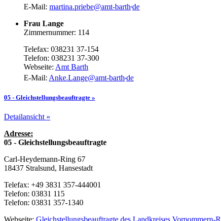
.
E-Mail:
martina.priebe
@
amt-barth
de
Frau Lange
Zimmernummer: 114
Telefax: 038231 37-154
Telefon: 038231 37-300
Webseite:
Amt Barth
.
E-Mail:
Anke.Lange
@
amt-barth
de
05 - Gleichstellungsbeauftragte »
Detailansicht »
Adresse:
05 - Gleichstellungsbeauftragte
Carl-Heydemann-Ring 67
18437 Stralsund, Hansestadt
Telefax: +49 3831 357-444001
Telefon: 03831 115
Telefon: 03831 357-1340
Webseite:
Gleichstellungsbeauftragte des Landkreises Vorpommern-