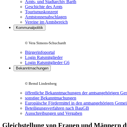
Amts- und Stadtarchiv Barth
Geschichte des Amts
Tourismuskonzept
Amtstonnenabschlagen
Vereine im Amtsbereich
Kommunalpolitik
© Vera Simons-Schuchardt
Bürgerinfoportal
Login Ratsmitglieder
Login Ratsmitglieder G6
Bekanntmachungen
© Bernd Lindenberg
öffentliche Bekanntmachungen der amtsangehörigen Ge
sonstige Bekanntmachungen
Europäische Fördermittel in den amtsangehörigen Geme
Beteiligungsverfahren nach BauGB
Ausschreibungen und Vergaben
Gleichstellung von Frauen und Männern d