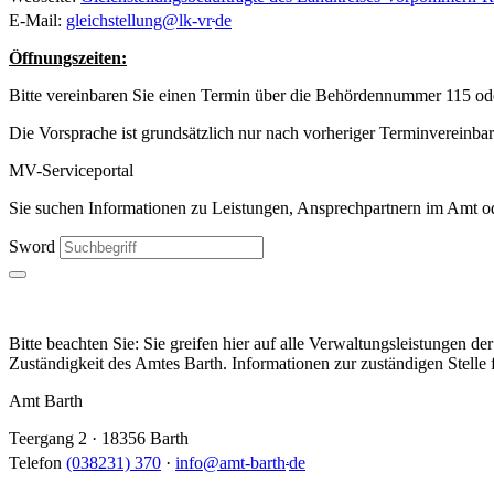
.
E-Mail:
gleichstellung
@
lk-vr
de
Öffnungszeiten:
Bitte vereinbaren Sie einen Termin über die Behördennummer 115 o
Die Vorsprache ist grundsätzlich nur nach vorheriger Terminvereinba
MV-Serviceportal
Sie suchen Informationen zu Leistungen, Ansprechpartnern im Amt ode
Sword
Bitte beachten Sie: Sie greifen hier auf alle Verwaltungsleistungen 
Zuständigkeit des Amtes Barth. Informationen zur zuständigen Stelle f
Amt Barth
Teergang 2 · 18356 Barth
.
Telefon
(038231) 370
·
info
@
amt-barth
de