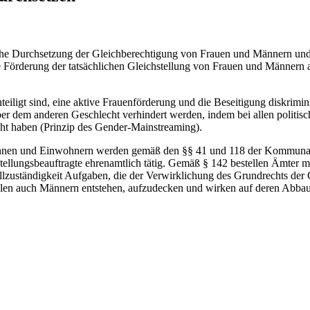
iche Durchsetzung der Gleichberechtigung von Frauen und Männern und 
Förderung der tatsächlichen Gleichstellung von Frauen und Männern 
hteiligt sind, eine aktive Frauenförderung und die Beseitigung diskr
er dem anderen Geschlecht verhindert werden, indem bei allen polit
ht haben (Prinzip des Gender-Mainstreaming).
innen und Einwohnern werden gemäß den §§ 41 und 118 der Kommuna
stellungsbeauftragte ehrenamtlich tätig. Gemäß § 142 bestellen Ämter m
llzuständigkeit Aufgaben, die der Verwirklichung des Grundrechts de
ällen auch Männern entstehen, aufzudecken und wirken auf deren Abbau