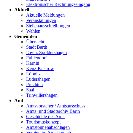
Elektronischer Rechnungseingang
Aktuell
Aktuelle Meldungen
Veranstaltungen
Stellenausschreibungen
Wahlen
Gemeinden
Übersicht
Stadt Barth
Divitz-Spoldershagen
Fuhlendorf
Karnin
Kenz-Küstrow
Löbnitz
Lüdershagen
Pruchten
Saal
Trinwillershagen
Amt
Amtsvorsteher / Amtsausschuss
Amts- und Stadtarchiv Barth
Geschichte des Amts
Tourismuskonzept
Amtstonnenabschlagen
Vereine im Amtsbereich