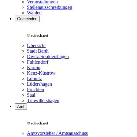
Veranstaltungen
Stellenausschreibungen
Wahlen
Gemeinden
© schech.net
Übersicht
Stadt Barth
Divitz-Spoldershagen
Fuhlendorf
Karnin
Kenz-Küstrow
Löbnitz
Lüdershagen
Pruchten
Saal
Trinwillershagen
Amt
© schech.net
Amtsvorsteher / Amtsausschuss