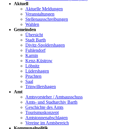
Aktuell
Aktuelle Meldungen
Veranstaltungen
Stellenausschreibungen
Wahlen
Gemeinden
Übersicht
Stadt Barth
Divitz-Spoldershagen
Fuhlendorf
Karnin
Kenz-Küstrow
Löbnitz
Lüdershagen
Pruchten
Saal
Trinwillershagen
Amt
Amtsvorsteher / Amtsausschuss
Amts- und Stadtarchiv Barth
Geschichte des Amts
Tourismuskonzept
Amtstonnenabschlagen
Vereine im Amtsbereich
Kommunalpolitik