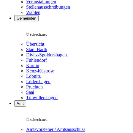
Veranstaltungen
Stellenausschreibungen
Wahlen
Gemeinden
© schech.net
Übersicht
Stadt Barth
Divitz-Spoldershagen
Fuhlendorf
Karnin
Kenz-Küstrow
Löbnitz
Lüdershagen
Pruchten
Saal
Trinwillershagen
Amt
© schech.net
Amtsvorsteher / Amtsausschuss