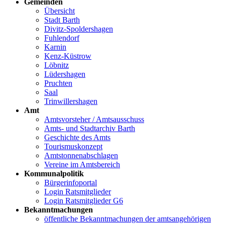
Gemeinden
Übersicht
Stadt Barth
Divitz-Spoldershagen
Fuhlendorf
Karnin
Kenz-Küstrow
Löbnitz
Lüdershagen
Pruchten
Saal
Trinwillershagen
Amt
Amtsvorsteher / Amtsausschuss
Amts- und Stadtarchiv Barth
Geschichte des Amts
Tourismuskonzept
Amtstonnenabschlagen
Vereine im Amtsbereich
Kommunalpolitik
Bürgerinfoportal
Login Ratsmitglieder
Login Ratsmitglieder G6
Bekanntmachungen
öffentliche Bekanntmachungen der amtsangehörigen