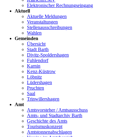
Elektronischer Rechnungseingang
Aktuell
Aktuelle Meldungen
Veranstaltungen
Stellenausschreibungen
Wahlen
Gemeinden
Übersicht
Stadt Barth
Divitz-Spoldershagen
Fuhlendorf
Karnin
Kenz-Küstrow
Löbnitz
Lüdershagen
Pruchten
Saal
Trinwillershagen
Amt
Amtsvorsteher / Amtsausschuss
Amts- und Stadtarchiv Barth
Geschichte des Amts
Tourismuskonzept
Amtstonnenabschlagen