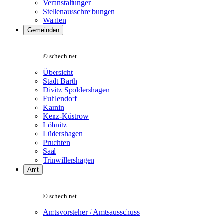
Veranstaltungen
Stellenausschreibungen
Wahlen
Gemeinden
© schech.net
Übersicht
Stadt Barth
Divitz-Spoldershagen
Fuhlendorf
Karnin
Kenz-Küstrow
Löbnitz
Lüdershagen
Pruchten
Saal
Trinwillershagen
Amt
© schech.net
Amtsvorsteher / Amtsausschuss