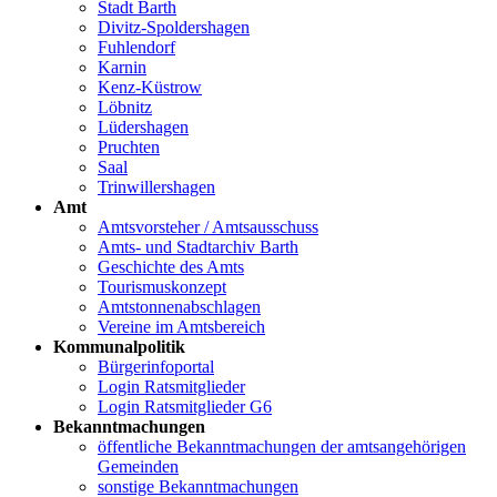
Stadt Barth
Divitz-Spoldershagen
Fuhlendorf
Karnin
Kenz-Küstrow
Löbnitz
Lüdershagen
Pruchten
Saal
Trinwillershagen
Amt
Amtsvorsteher / Amtsausschuss
Amts- und Stadtarchiv Barth
Geschichte des Amts
Tourismuskonzept
Amtstonnenabschlagen
Vereine im Amtsbereich
Kommunalpolitik
Bürgerinfoportal
Login Ratsmitglieder
Login Ratsmitglieder G6
Bekanntmachungen
öffentliche Bekanntmachungen der amtsangehörigen
Gemeinden
sonstige Bekanntmachungen