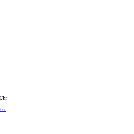
 Uhr
it »