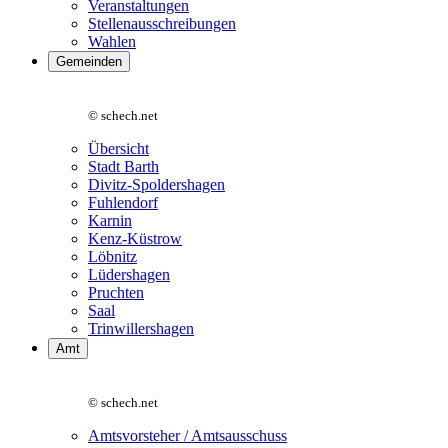
Veranstaltungen
Stellenausschreibungen
Wahlen
Gemeinden
© schech.net
Übersicht
Stadt Barth
Divitz-Spoldershagen
Fuhlendorf
Karnin
Kenz-Küstrow
Löbnitz
Lüdershagen
Pruchten
Saal
Trinwillershagen
Amt
© schech.net
Amtsvorsteher / Amtsausschuss