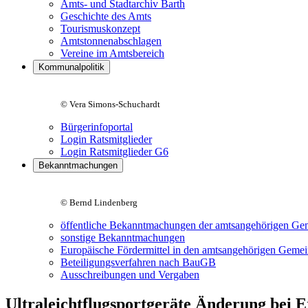
Amts- und Stadtarchiv Barth
Geschichte des Amts
Tourismuskonzept
Amtstonnenabschlagen
Vereine im Amtsbereich
Kommunalpolitik
© Vera Simons-Schuchardt
Bürgerinfoportal
Login Ratsmitglieder
Login Ratsmitglieder G6
Bekanntmachungen
© Bernd Lindenberg
öffentliche Bekanntmachungen der amtsangehörigen Ge
sonstige Bekanntmachungen
Europäische Fördermittel in den amtsangehörigen Geme
Beteiligungsverfahren nach BauGB
Ausschreibungen und Vergaben
Ultraleichtflugsportgeräte Änderung bei