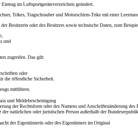
 Eintrag im Luftsportgeräteverzeichnis geändert.
iachser, Trikes, Tragschrauber und Motorschirm-Trike mit einer Leerm
r Besitzerin oder des Besitzers sowie technische Daten, zum Beispie
e,
gs und
n zugreifen. Das gilt:
schriften oder
 die öffentliche Sicherheit.
eugs mitführen.
pass und Meldebescheinigung
nderung der Rechtsform oder des Namens und Anschriftenänderung des 
 der natürlichen oder juristischen Person außerhalb der Bundesrepubl
llmacht der Eigentümerin oder des Eigentümers im Original