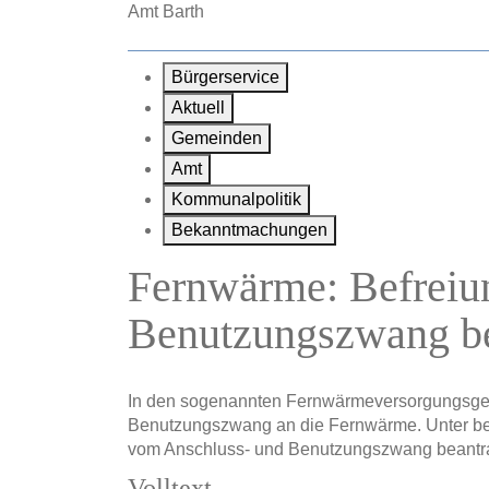
Zum Hauptinhalt springen
Amt Barth
Bürgerservice
Aktuell
Gemeinden
Amt
Kommunalpolitik
Bekanntmachungen
Fernwärme: Befreiu
Benutzungszwang b
In den sogenannten Fernwärmeversorgungsgebi
Benutzungszwang an die Fernwärme. Unter be
vom Anschluss- und Benutzungszwang beant
Volltext