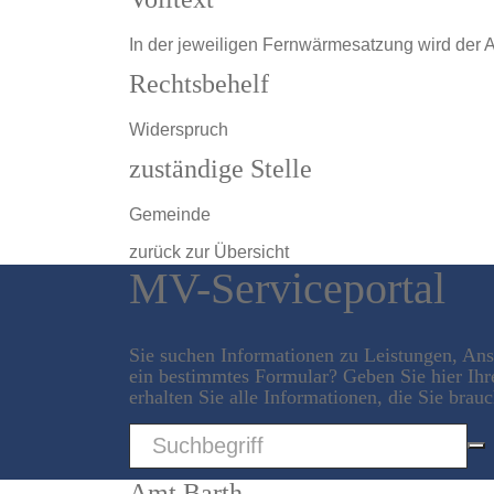
In der jeweiligen Fernwärmesatzung wird der
Rechtsbehelf
Widerspruch
zuständige Stelle
Gemeinde
zurück zur Übersicht
MV-Serviceportal
Sie suchen Informationen zu Leistungen, An
ein bestimmtes Formular? Geben Sie hier Ihr
erhalten Sie alle Informationen, die Sie brau
Sword
Amt Barth