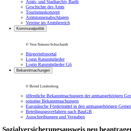
Amts- und Stadtarchiv Barth
Geschichte des Amts
Tourismuskonzept
Amtstonnenabschlagen
Vereine im Amtsbereich
Kommunalpolitik
© Vera Simons-Schuchardt
Bürgerinfoportal
Login Ratsmitglieder
Login Ratsmitglieder G6
Bekanntmachungen
© Bernd Lindenberg
öffentliche Bekanntmachungen der amtsangehörigen Ge
sonstige Bekanntmachungen
Europäische Fördermittel in den amtsangehörigen Geme
Beteiligungsverfahren nach BauGB
Ausschreibungen und Vergaben
Sozialversicherungsausweis neu beantrage