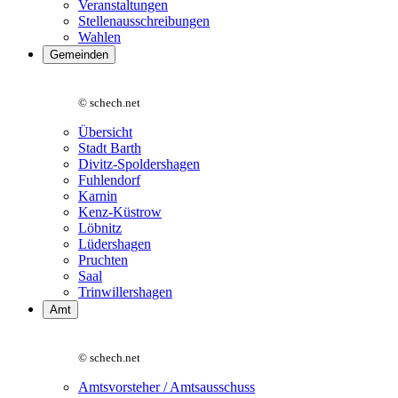
Veranstaltungen
Stellenausschreibungen
Wahlen
Gemeinden
© schech.net
Übersicht
Stadt Barth
Divitz-Spoldershagen
Fuhlendorf
Karnin
Kenz-Küstrow
Löbnitz
Lüdershagen
Pruchten
Saal
Trinwillershagen
Amt
© schech.net
Amtsvorsteher / Amtsausschuss