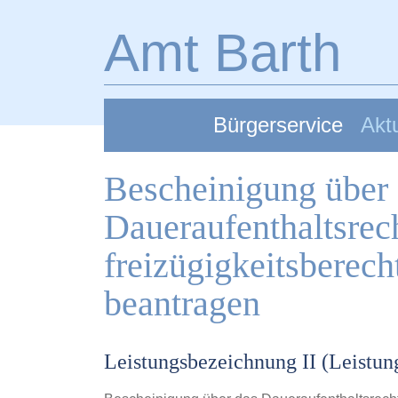
Zum Hauptinhalt springen
Amt Barth
Bürgerservice
Aktu
Bescheinigung über
Daueraufenthaltsrech
freizügigkeitsbere
beantragen
Leistungsbezeichnung II (Leistu