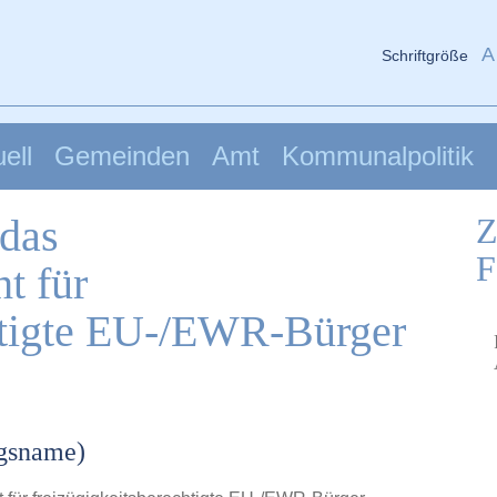
A
Schriftgröße
ell
Gemeinden
Amt
Kommunalpolitik
 das
Z
F
t für
chtigte EU-/EWR-Bürger
ngsname)