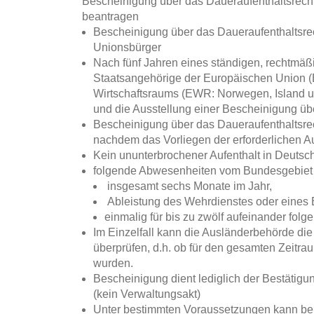
Bescheinigung über das Daueraufenthaltsrecht
beantragen
Bescheinigung über das Daueraufenthaltsrech
Unionsbürger
Nach fünf Jahren eines ständigen, rechtmä
Staatsangehörige der Europäischen Union (
Wirtschaftsraums (EWR: Norwegen, Island un
und die Ausstellung einer Bescheinigung üb
Bescheinigung über das Daueraufenthaltsrec
nachdem das Vorliegen der erforderlichen Au
Kein ununterbrochener Aufenthalt in Deutsch
folgende Abwesenheiten vom Bundesgebiet 
insgesamt sechs Monate im Jahr,
Ableistung des Wehrdienstes oder eines 
einmalig für bis zu zwölf aufeinander fo
Im Einzelfall kann die Ausländerbehörde die
überprüfen, d.h. ob für den gesamten Zeitrau
wurden.
Bescheinigung dient lediglich der Bestätig
(kein Verwaltungsakt)
Unter bestimmten Voraussetzungen kann bere