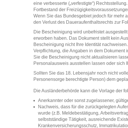
eine verbesserte („verfestigte“) Rechtsstellun
Fortbestand der Freizügigkeitsvoraussetzunge
Wenn Sie das Bundesgebiet jedoch für mehr al
den Verlust des Daueraufenthaltsrechts zur Fo
Die Bescheinigung wird unbefristet ausgestellt
erworben haben. Das Dokument stellt kein Aus
Bescheinigung nicht Ihre Identität nachweisen.
Verpflichtung, die Angaben in dem Dokument i
Sie die Bescheinigung nicht aktualisieren las
Personalausweis ausstellen lassen oder sich I
Sollten Sie das 18. Lebensjahr noch nicht volle
Personensorge berechtigte Person) dem gepla
Die Ausländerbehörde kann die Vorlage der fo
Anerkannter oder sonst zugelassener, gülti
Nachweis, dass für die zurückgelegten Aufe
wurde (z.B. Meldebestätigung, Arbeitsvertr
selbstständige Tätigkeit, ausreichende Exis
Krankenversicherungsschutz, Immatrikulati