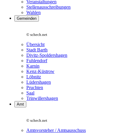
Veranstaltungen
Stellenausschreibungen
Wahlen
Gemeinden
© schech.net
Übersicht
Stadt Barth
Divitz-Spoldershagen
Fuhlendorf
Karnin
Kenz-Küstrow
Löbnitz
Lüdershagen
Pruchten
Saal
Trinwillershagen
Amt
© schech.net
Amtsvorsteher / Amtsausschuss