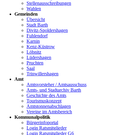
Stellenausschreibungen
Wahlen
Gemeinden
Übersicht
Stadt Barth
Divitz-Spoldershagen
Fuhlendorf
Karnin
Kenz-Küstrow
Löbnitz
Lüdershagen
Pruchten
Saal
Trinwillershagen
Amt
Amtsvorsteher / Amtsausschuss
Amts- und Stadtarchiv Barth
Geschichte des Amts
Tourismuskonzept
Amtstonnenabschlagen
Vereine im Amtsbereich
Kommunalpolitik
Bürgerinfoportal
Login Ratsmitglieder
Login Ratsmitglieder G6