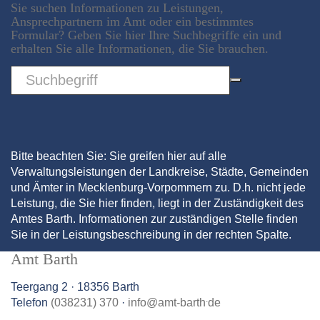
Sie suchen Informationen zu Leistungen,
Ansprechpartnern im Amt oder ein bestimmtes
Formular? Geben Sie hier Ihre Suchbegriffe ein und
erhalten Sie alle Informationen, die Sie brauchen.
Sword
Bitte beachten Sie: Sie greifen hier auf alle
Verwaltungsleistungen der Landkreise, Städte, Gemeinden
und Ämter in Mecklenburg-Vorpommern zu. D.h. nicht jede
Leistung, die Sie hier finden, liegt in der Zuständigkeit des
Amtes Barth. Informationen zur zuständigen Stelle finden
Sie in der Leistungsbeschreibung in der rechten Spalte.
Amt Barth
Teergang 2 · 18356 Barth
.
Telefon
(038231) 370
·
info
@
amt-barth
de